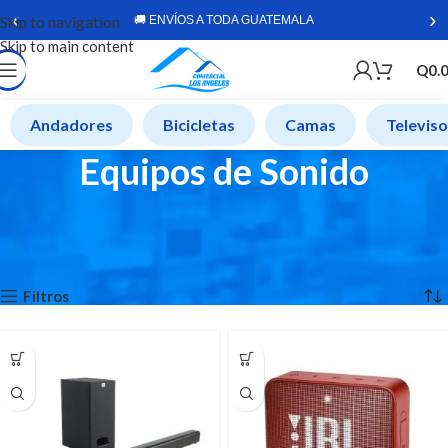
‹
›
Skip to navigation
🚚 ENVÍOS A TODA GUATEMALA
Skip to main content
Q
0.
Andadores
Bicicletas
Camas
Televis
Equipos de Sonido
Comercial Los Angeles
»
Tienda Online
»
Audio y video
»
Equipos de
Sonido
Mostrando los 3 resultados
Filtros