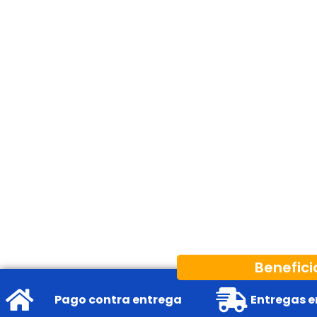
Q
1,595.00
Benefici
Pago contra entrega
Entregas e