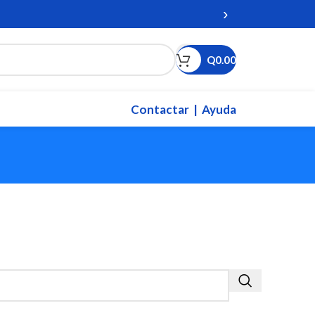
›
Q
0.00
Contactar
| Ayuda