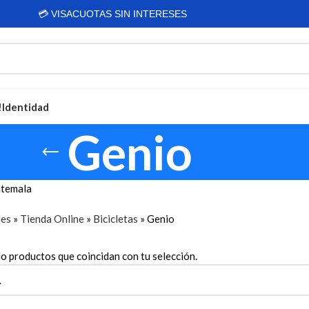
💳 VISACUOTAS SIN INTERESES
!
Identidad
Genio
Bicicletas Para Todo
atemala
Bicicletas para niños
Bicicletas de montaña
les
»
Tienda Online
»
Bicicletas
»
Genio
Bicicletas Rali
Bicicletas Diamond
o productos que coincidan con tu selección.
Bicicletas Shimano
Ver todas las bicicletas