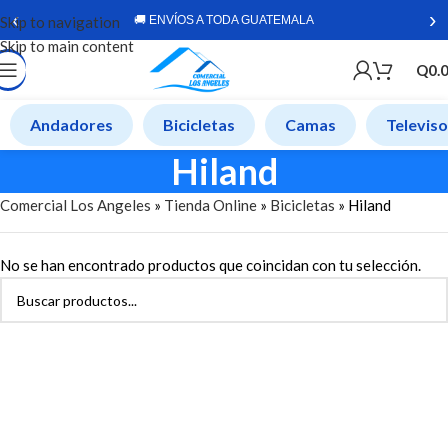
‹
›
Skip to navigation
🚚 ENVÍOS A TODA GUATEMALA
Skip to main content
Q
0.
Andadores
Bicicletas
Camas
Televis
Hiland
Comercial Los Angeles
»
Tienda Online
»
Bicicletas
»
Hiland
No se han encontrado productos que coincidan con tu selección.