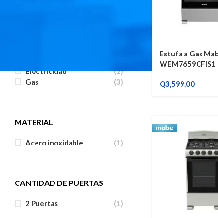
Q
1,595.00
6 hornillas
(1)
FUNCIONAMIENTO
Estufa a Gas Mab
WEM7659CFIS1
Electricidad
(2)
Gas
(3)
Q
3,599.00
MATERIAL
Acero inoxidable
(1)
CANTIDAD DE PUERTAS
2 Puertas
(1)