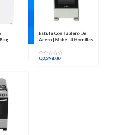
e
Estufa Con Tablero De
8 kg
Acero | Mabe | 4 Hornillas
| 20 Pulgadas
AB0
Q
2,398.00