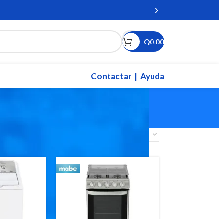
›
Q
0.00
Contactar
| Ayuda