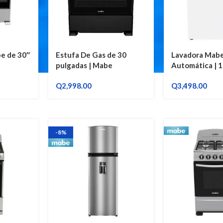
e de 30″
Estufa De Gas de 30
Lavadora Mab
pulgadas | Mabe
Automática | 1
EM7655CSIN0
Blanco |
Q
2,998.00
Q
3,498.00
LMA78113CB
-8%