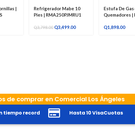
nillas |
Refrigerador Mabe 10
Estufa De Gas
S
Pies | RMA250PJMRU1
Quemadores | 
Pulgadas EM
Q
3,499.00
Q
1,898.00
Q
3,798.00
os de comprar en Comercial Los Ángeles
n tiempo record
Hasta 10 VisaCuotas