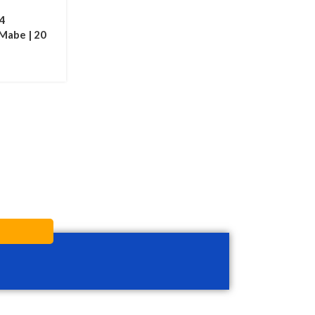
 4
Mabe | 20
A5110SGO