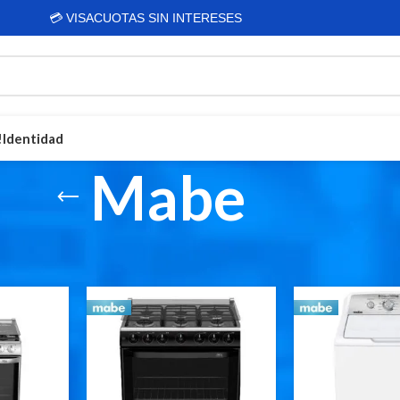
💳 VISACUOTAS SIN INTERESES
!
Identidad
Mabe
Bicicletas Para Todo
les
»
Tienda Online
»
Linea blanca
»
Mabe
Bicicletas para niños
Bicicletas de montaña
Bicicletas Rali
Bicicletas Diamond
Bicicletas Shimano
Ver todas las bicicletas