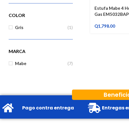
Estufa Mabe 4 Hor
Gas EM5032BAP
COLOR
Q
1,798.00
Gris
(1)
MARCA
Mabe
(7)
Benefici
Pago contra entrega
Entregas e