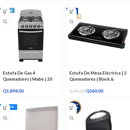
-9%
Estufa De Gas 4
Estufa De Mesa Eléctrica | 2
Quemadores | Mabe | 20
Quemadores | Black &
Pulgadas EMA5110SGO
Decker
Q
1,898.00
Q
360.00
Q
395.00
CETRON