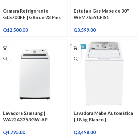
Camara Refrigerante
Estufa a Gas Mabe de 30″
GLS700FF | GRS de 23 Pies
WEM7659CFIS1
Q
12,500.00
Q
3,599.00
Lavadora Samsung |
Lavadora Mabe Automática
WA22A3353GW-AP
| 18 kg Blanco |
LMA78113CBAB0
Q
4,795.00
Q
3,498.00