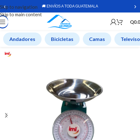
‹
›
Skip to navigation
🚚 ENVÍOS A TODA GUATEMALA
Skip to main content
Q
0.
Andadores
Bicicletas
Camas
Televis