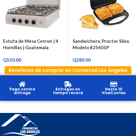
Estufa de Mesa Cetron | 4
Sandwichera, Proctor Silex.
Hornillas | Guatemala
Modelo #25401P
Q
550.00
Q
280.00
Beneficios de comprar en Comercial Los Ángeles
Pago contra
Entregas en
Hasta 10
entrega
tiempo record
VisaCuotas