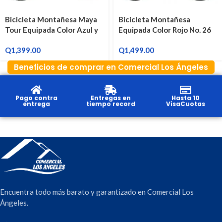
Bicicleta Montañesa Maya
Bicicleta Montañesa
Tour Equipada Color Azul y
Equipada Color Rojo No. 26
Verde No. 24
Q
1,399.00
Q
1,499.00
Beneficios de comprar en Comercial Los Ángeles
Pago contra
Entregas en
Hasta 10
entrega
tiempo record
VisaCuotas
Encuentra todo más barato y garantizado en Comercial Los
Ángeles.