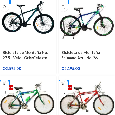
27.5"
26"
Bicicleta de Montaña No.
Bicicleta de Montaña
27.5 | Velo | Gris/Celeste
Shimano Azul No. 26
Q
2,595.00
Q
2,195.00
24"
26"