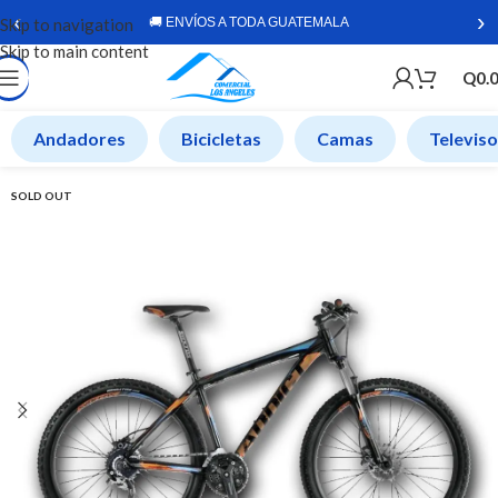
‹
›
Skip to navigation
🚚 ENVÍOS A TODA GUATEMALA
Skip to main content
Q
0.
Andadores
Bicicletas
Camas
Televis
SOLD OUT