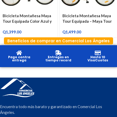
Bicicleta Montañesa Maya
Bicicleta Montañesa Maya
Tour Equipada Color Azul y
Tour Equipada – Maya Tour
Verde No. 24
3 No. 26
Q
1,399.00
Q
1,499.00
Beneficios de comprar en Comercial Los Ángeles
Pago contra
Entregas en
Hasta 10
entrega
tiempo record
VisaCuotas
Encuentra todo más barato y garantizado en Comercial Los
Ángeles.