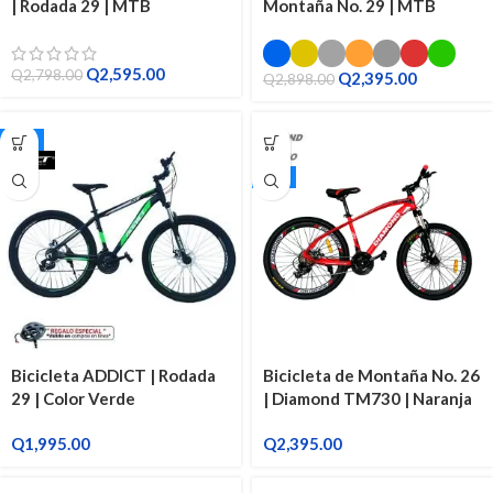
| Rodada 29 | MTB
Montaña No. 29 | MTB
Q
2,595.00
Q
2,798.00
Q
2,395.00
Q
2,898.00
29"
26"
Bicicleta ADDICT | Rodada
Bicicleta de Montaña No. 26
29 | Color Verde
| Diamond TM730 | Naranja
Q
1,995.00
Q
2,395.00