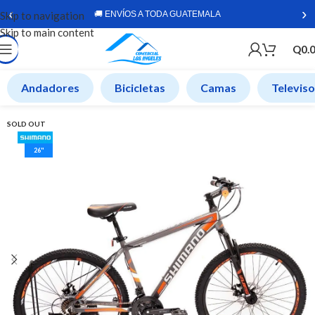
‹
›
Skip to navigation
🚚 ENVÍOS A TODA GUATEMALA
Skip to main content
Q
0.
Andadores
Bicicletas
Camas
Televis
SOLD OUT
26"