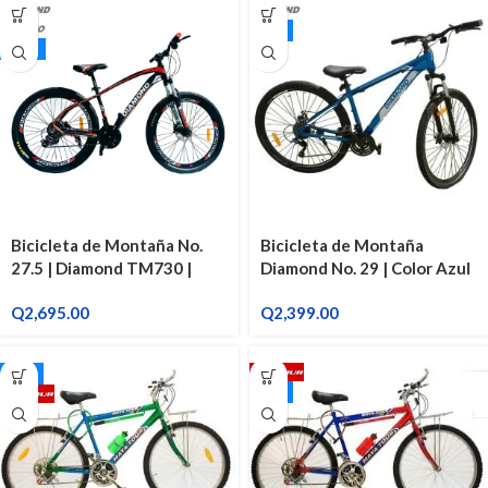
29"
27.5"
Bicicleta de Montaña No.
Bicicleta de Montaña
27.5 | Diamond TM730 |
Diamond No. 29 | Color Azul
Negro/Naranja
Q
2,695.00
Q
2,399.00
24"
26"