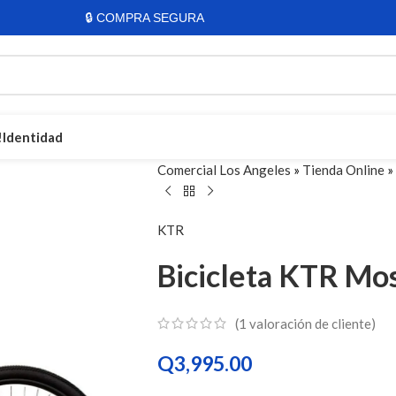
🔒 COMPRA SEGURA
!
Identidad
Comercial Los Angeles
»
Tienda Online
»
Bicicletas Para Todo
KTR
Bicicletas para niños
Bicicleta KTR Mo
Bicicletas de montaña
Bicicletas Rali
Bicicletas Diamond
(
1
valoración de cliente)
Bicicletas Shimano
Ver todas las bicicletas
Q
3,995.00