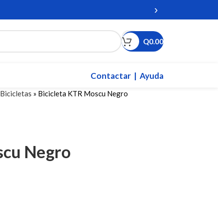
›
Q
0.00
Contactar
| Ayuda
Bicicletas
»
Bicicleta KTR Moscu Negro
scu Negro