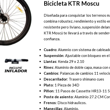
Bicicleta KTR Moscu
Diseñada para conquistar los terrenos m
combina robustez, rendimiento y estilo e
resistente pero liviano, suspensión delant
KTR Moscú te llevará a través de sender
confianza.
Cuadro
: Alumnio con sistema de cablead
Suspensión
: Ajustable con bloqueo en el
Llantas
: Kenda 29 x 2.10
Rines
: Aluminio de doble capa, masa con 
Cambios
: Palancas de cambios 11 veloci
Descarrilador
: Trasero shimano cues
Plato
: 1 Pieza de 34D
Piñon
: 11 Pasos de Cassette HR13-11 
Poste de asiento
: Aluminio 27.2 CM Co
Frenos
: Disco hidraulicos.
Manecillas
: Aluminio.