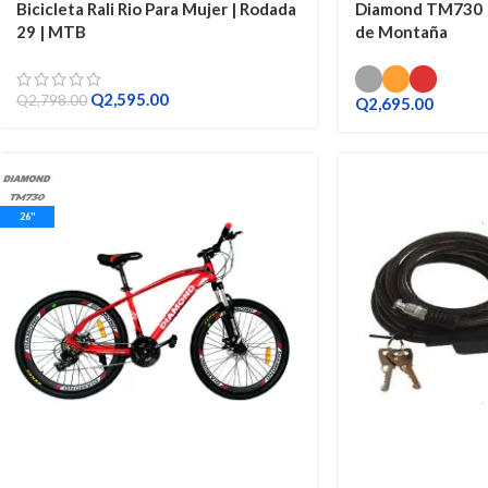
Bicicleta Rali Rio Para Mujer | Rodada
Diamond TM730 | N
29 | MTB
de Montaña
Q
2,595.00
Q
2,798.00
Q
2,695.00
26"