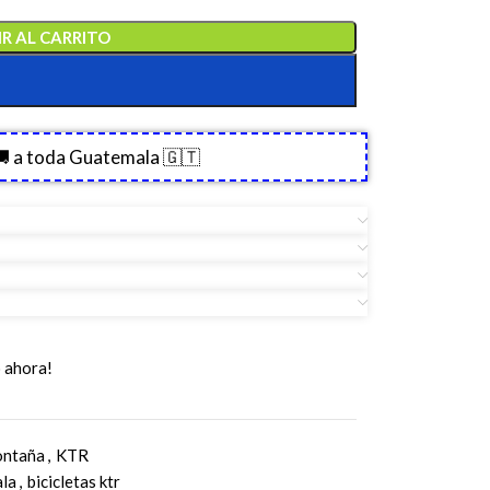
R AL CARRITO
 a toda Guatemala 🇬🇹
 ahora!
ontaña
,
KTR
ala
,
bicicletas ktr