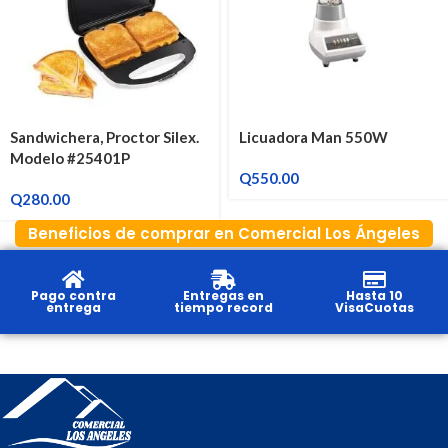
Sandwichera, Proctor Silex.
Licuadora Man 550W
Modelo #25401P
Q
550.00
Q
280.00
Beneficios de comprar en Comercial Los Ángeles
Pago contra
Entregas en
Hasta 10
entrega
tiempo record
VisaCuotas