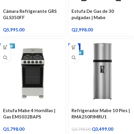
Cámara Refrigerante GRS
Estufa De Gas de 30
GLS350FF
pulgadas | Mabe
EM7655CSIN0
Q
5,995.00
Q
2,998.00
-8%
Estufa Mabe 4 Hornillas |
Refrigerador Mabe 10 Pies |
Gas EM5032BAPS
RMA250PJMRU1
Q
1,798.00
Q
3,499.00
Q
3,798.00