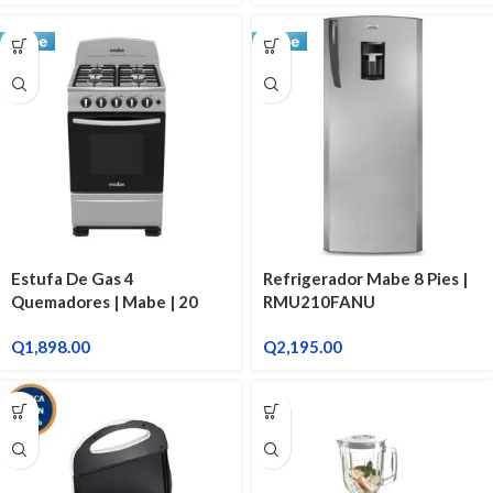
Estufa De Gas 4
Refrigerador Mabe 8 Pies |
Quemadores | Mabe | 20
RMU210FANU
Pulgadas EMA5110SGO
Q
1,898.00
Q
2,195.00