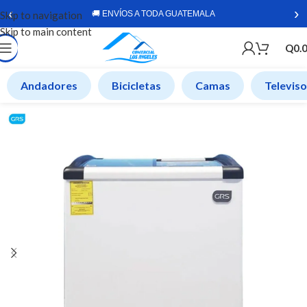
‹
›
Skip to navigation
🚚 ENVÍOS A TODA GUATEMALA
Skip to main content
Q
0.
Andadores
Bicicletas
Camas
Televis