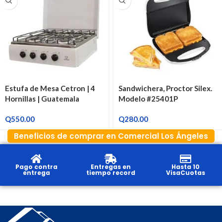
Estufa de Mesa Cetron | 4
Sandwichera, Proctor Silex.
Hornillas | Guatemala
Modelo #25401P
Q
550.00
Q
280.00
Beneficios de comprar en Comercial Los Ángeles
Pago contra
Entregas en
Hasta 10
entrega
tiempo record
VisaCuotas