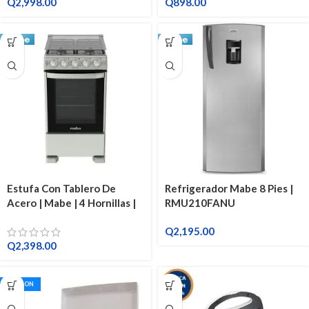
Q
2,998.00
Q
898.00
Estufa Con Tablero De
Refrigerador Mabe 8 Pies |
Acero | Mabe | 4 Hornillas |
RMU210FANU
20 Pulgadas
Q
2,195.00
Q
2,398.00
CETRON