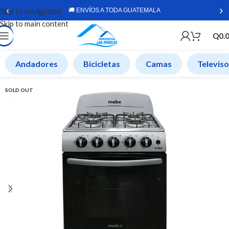
‹
›
Skip to navigation
🚚 ENVÍOS A TODA GUATEMALA
Skip to main content
Q
0.
Andadores
Bicicletas
Camas
Televis
SOLD OUT