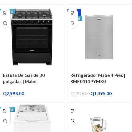
-25%
Estufa De Gas de 30
Refrigerador Mabe 4 Pies |
pulgadas | Mabe
RMF0411PYMX0
EM7655CSIN0
Q
2,998.00
Q
1,495.00
Q
1,998.00