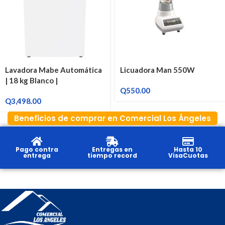
Lavadora Mabe Automática
Licuadora Man 550W
| 18 kg Blanco |
Q
550.00
LMA78113CBAB0
Q
3,498.00
Beneficios de comprar en Comercial Los Ángeles
Pago contra
Entregas en
Hasta 10
entrega
tiempo record
VisaCuotas