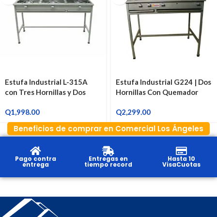
Estufa Industrial L-315A
Estufa Industrial G224 | Dos
con Tres Hornillas y Dos
Hornillas Con Quemador
Quemadores
Q
1,998.00
Q
2,299.00
Beneficios de comprar en Comercial Los Ángeles
Pago contra
Entregas en
Hasta 10
entrega
tiempo record
VisaCuotas