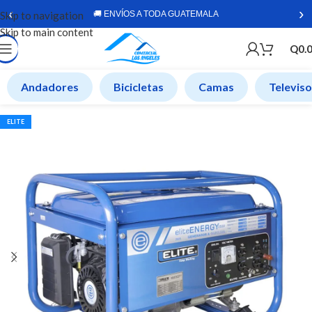
‹
›
Skip to navigation
🚚 ENVÍOS A TODA GUATEMALA
Skip to main content
Q
0.
Andadores
Bicicletas
Camas
Televis
ELITE