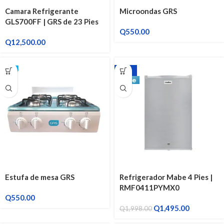
Camara Refrigerante
Microondas GRS
GLS700FF | GRS de 23 Pies
Q
550.00
Q
12,500.00
-25%
Estufa de mesa GRS
Refrigerador Mabe 4 Pies |
RMF0411PYMX0
Q
550.00
Q
1,495.00
Q
1,998.00