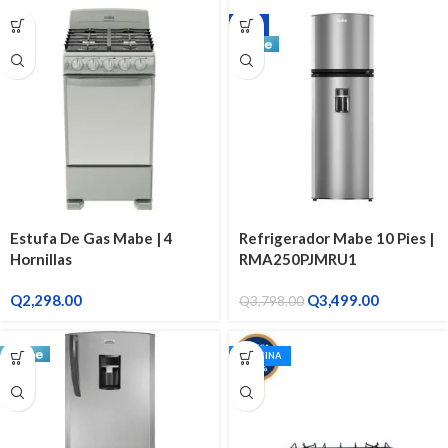
-8%
Estufa De Gas Mabe | 4
Refrigerador Mabe 10 Pies |
Hornillas
RMA250PJMRU1
Q
2,298.00
Q
3,499.00
Q
3,798.00
ECOCINA