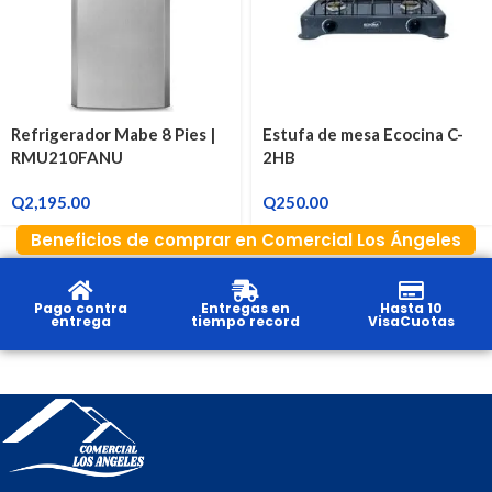
Refrigerador Mabe 8 Pies |
Estufa de mesa Ecocina C-
RMU210FANU
2HB
Q
2,195.00
Q
250.00
Beneficios de comprar en Comercial Los Ángeles
Pago contra
Entregas en
Hasta 10
entrega
tiempo record
VisaCuotas