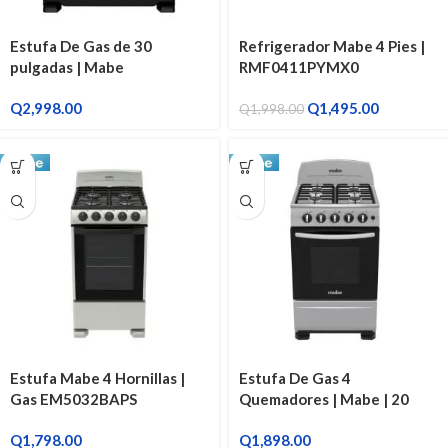
Estufa De Gas de 30
Refrigerador Mabe 4 Pies |
pulgadas | Mabe
RMF0411PYMX0
EM7655CSIN0
Q
2,998.00
Q
1,495.00
Q
1,998.00
Estufa Mabe 4 Hornillas |
Estufa De Gas 4
Gas EM5032BAPS
Quemadores | Mabe | 20
Pulgadas EMA5110SGO
Q
1,798.00
Q
1,898.00