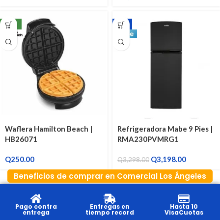
NEW
-3%
Waflera Hamilton Beach |
Refrigeradora Mabe 9 Pies |
HB26071
RMA230PVMRG1
Q
250.00
Q
3,198.00
Q
3,298.00
Beneficios de comprar en Comercial Los Ángeles
Pago contra
Entregas en
Hasta 10
entrega
tiempo record
VisaCuotas