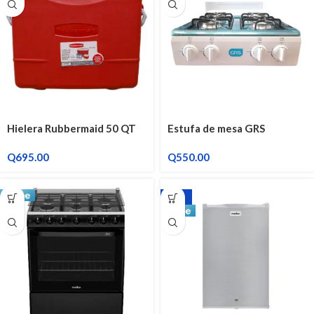
Hielera Rubbermaid 50 QT
Estufa de mesa GRS
Q
695.00
Q
550.00
-25%