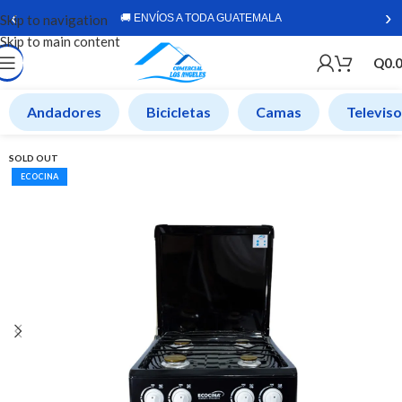
‹
›
Skip to navigation
🚚 ENVÍOS A TODA GUATEMALA
Skip to main content
Q
0.
Andadores
Bicicletas
Camas
Televis
SOLD OUT
ECOCINA