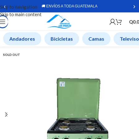
‹
›
Skip to navigation
🚚 ENVÍOS A TODA GUATEMALA
Skip to main content
Q
0.
Andadores
Bicicletas
Camas
Televis
SOLD OUT