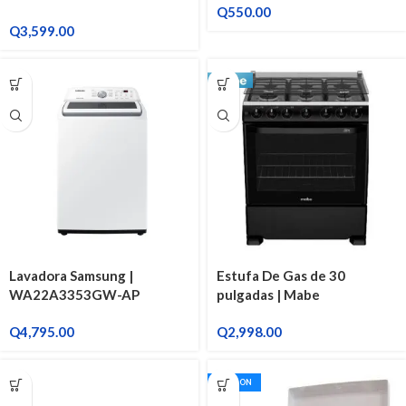
Q
550.00
Q
3,599.00
Lavadora Samsung |
Estufa De Gas de 30
WA22A3353GW-AP
pulgadas | Mabe
EM7655CSIN0
Q
4,795.00
Q
2,998.00
CETRON