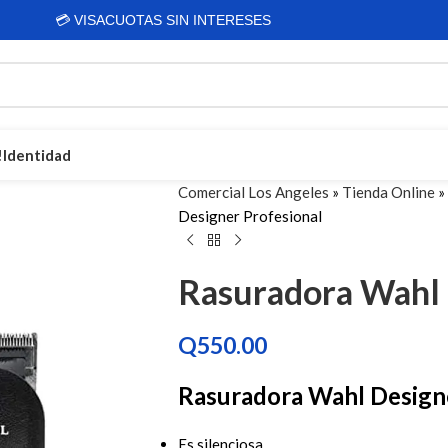
🔒 COMPRA SEGURA
!
Identidad
Comercial Los Angeles
»
Tienda Online
»
Designer Profesional
Bicicletas Para Todo
Rasuradora Wahl 
Bicicletas para niños
Bicicletas de montaña
Bicicletas Rali
Q
550.00
Bicicletas Diamond
Bicicletas Shimano
Rasuradora Wahl Designe
Ver todas las bicicletas
Es silenciosa.