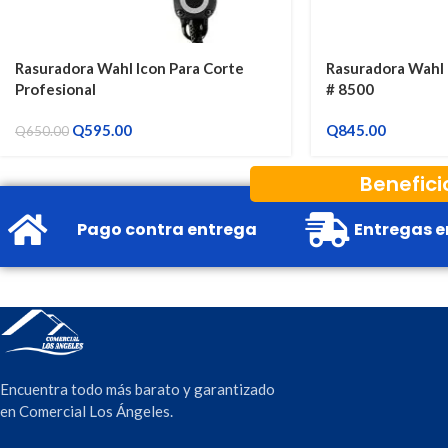
Rasuradora Wahl Icon Para Corte
Rasuradora Wahl 
Profesional
# 8500
Q
595.00
Q
845.00
Q
650.00
Benefici
Pago contra entrega
Entregas e
Encuentra todo más barato y garantizado
en Comercial Los Ángeles.