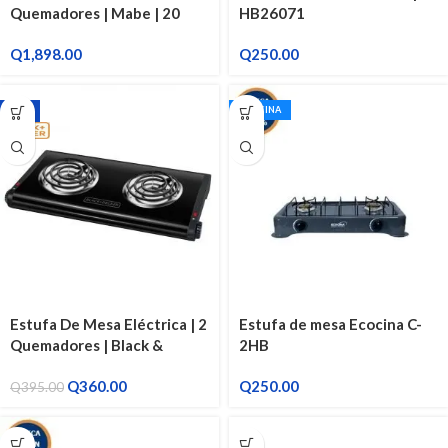
Quemadores | Mabe | 20
HB26071
Pulgadas EMA5110SGO
Q
1,898.00
Q
250.00
ECOCINA
-9%
Estufa De Mesa Eléctrica | 2
Estufa de mesa Ecocina C-
Quemadores | Black &
2HB
Decker
Q
360.00
Q
250.00
Q
395.00