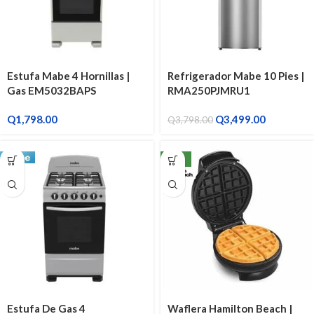
Estufa Mabe 4 Hornillas |
Refrigerador Mabe 10 Pies |
Gas EM5032BAPS
RMA250PJMRU1
Q
1,798.00
Q
3,499.00
Q
3,798.00
NEW
Estufa De Gas 4
Waflera Hamilton Beach |