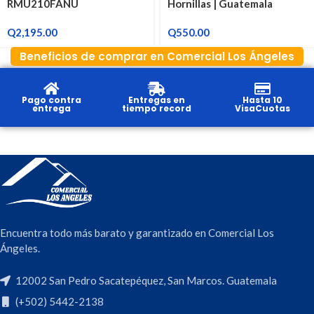
RMU210FANU
Hornillas | Guatemala
Q
2,195.00
Q
550.00
Beneficios de comprar en Comercial Los Ángeles
Pago contra
Entregas en
Hasta 10
entrega
tiempo record
VisaCuotas
Encuentra todo más barato y garantizado en Comercial Los
Ángeles.
12002 San Pedro Sacatepéquez, San Marcos. Guatemala
(+502) 5442-2138