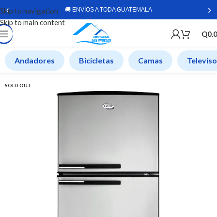
‹
›
Skip to navigation
🚚 ENVÍOS A TODA GUATEMALA
Skip to main content
Q
0.
Andadores
Bicicletas
Camas
Televis
SOLD OUT