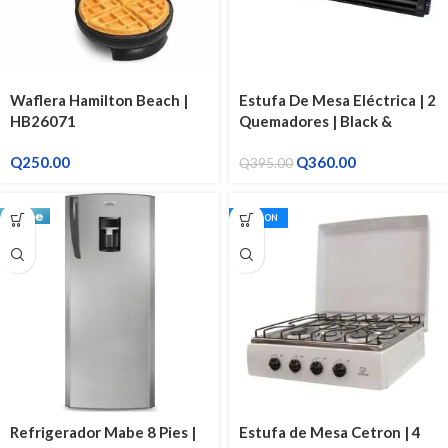
Waflera Hamilton Beach |
Estufa De Mesa Eléctrica | 2
HB26071
Quemadores | Black &
Decker
Q
250.00
Q
360.00
Q
395.00
CETRON
Refrigerador Mabe 8 Pies |
Estufa de Mesa Cetron | 4