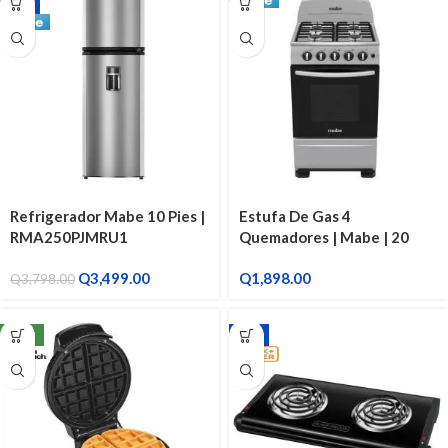
-8%
Refrigerador Mabe 10 Pies |
Estufa De Gas 4
RMA250PJMRU1
Quemadores | Mabe | 20
Pulgadas EMA5110SGO
Q
3,499.00
Q
1,898.00
Q
3,798.00
NEW
-9%