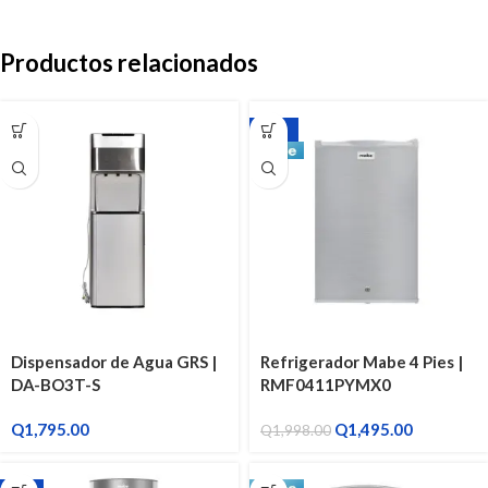
Productos relacionados
-25%
Dispensador de Agua GRS |
Refrigerador Mabe 4 Pies |
DA-BO3T-S
RMF0411PYMX0
Q
1,795.00
Q
1,495.00
Q
1,998.00