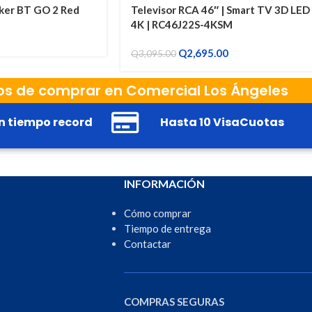
aker BT GO 2 Red
Televisor RCA 46″ | Smart TV 3D LED
4K | RC46J22S-4KSM
Q
2,695.00
Q
3,095.00
os de comprar en Comercial Los Ángeles
n tiempo record
Hasta 10 VisaCuotas
INFORMACIÓN
Cómo comprar
Tiempo de entrega
Contactar
COMPRAS SEGURAS