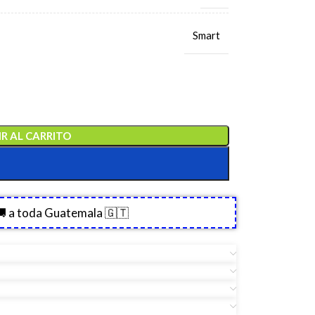
Smart
R AL CARRITO
 a toda Guatemala 🇬🇹