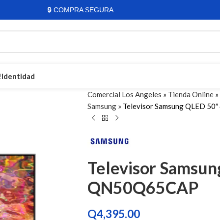
🔒 COMPRA SEGURA
!
Identidad
Comercial Los Angeles
»
Tienda Online
»
Samsung
»
Televisor Samsung QLED 5
Bicicletas Para Todo
Bicicletas para niños
Bicicletas de montaña
Televisor Samsu
Bicicletas Rali
Bicicletas Diamond
QN50Q65CAP
Bicicletas Shimano
Ver todas las bicicletas
Q
4,395.00