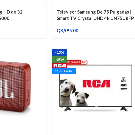
g HD de 32
Televisor Samsung De 75 Pulgadas |
5000
Smart TV Crystal UHD 4k UN75U8FP
Q
8,995.00
-13%
NEW
46 PULGADAS