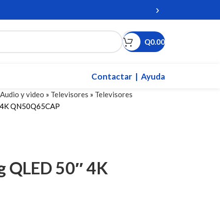
›
Q
0.00
Contactar
| Ayuda
Audio y video
»
Televisores
»
Televisores
0″ 4K QN50Q65CAP
ng QLED 50″ 4K