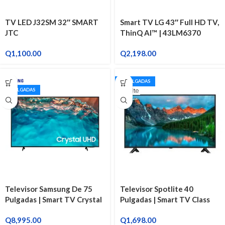
TV LED J32SM 32″ SMART
Smart TV LG 43″ Full HD TV,
JTC
ThinQ AI™ | 43LM6370
Q
1,100.00
Q
2,198.00
40 PULGADAS
75 PULGADAS
Televisor Samsung De 75
Televisor Spotlite 40
Pulgadas | Smart TV Crystal
Pulgadas | Smart TV Class
UHD 4k UN75U8FP
LED
Q
8,995.00
Q
1,698.00