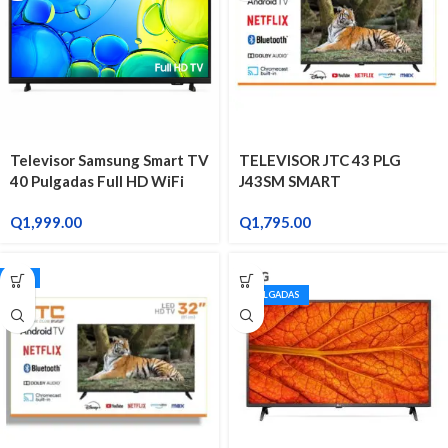
Televisor Samsung Smart TV
TELEVISOR JTC 43 PLG
40 Pulgadas Full HD WiFi
J43SM SMART
Tizen UN40F6000
Q
1,999.00
Q
1,795.00
JTC
43 PULGADAS