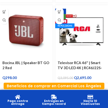
-13%
NEW
46 PULGADAS
Bocina JBL | Speaker BT GO
Televisor RCA 46″ | Smart
2 Red
TV 3D LED 4K | RC46J22S-
4KSM
Q
298.00
Q
2,695.00
Q
3,095.00
Beneficios de comprar en Comercial Los Ángeles
Pago contra
Entregas en
Hasta 10
entrega
tiempo record
VisaCuotas