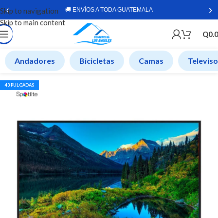
‹
›
Skip to navigation
🚚 ENVÍOS A TODA GUATEMALA
Skip to main content
Q
0.
Andadores
Bicicletas
Camas
Televis
43 PULGADAS