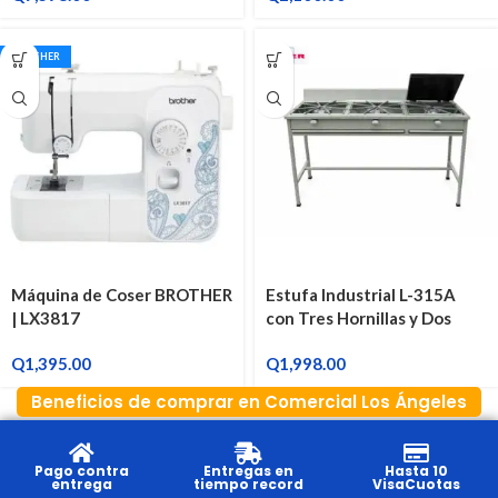
BROTHER
Máquina de Coser BROTHER
Estufa Industrial L-315A
| LX3817
con Tres Hornillas y Dos
Quemadores
Q
1,395.00
Q
1,998.00
Beneficios de comprar en Comercial Los Ángeles
Pago contra
Entregas en
Hasta 10
entrega
tiempo record
VisaCuotas