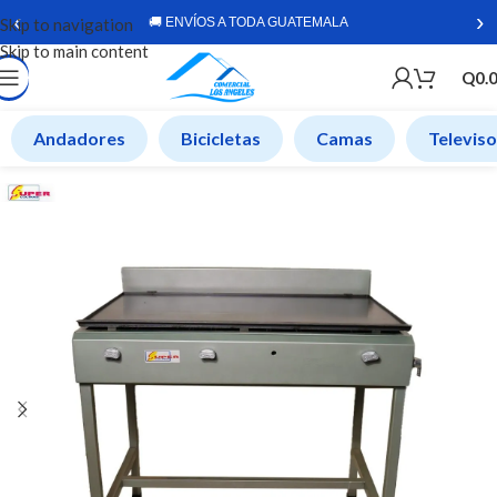
‹
›
Skip to navigation
🚚 ENVÍOS A TODA GUATEMALA
Skip to main content
Q
0.
Andadores
Bicicletas
Camas
Televis