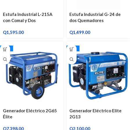
Estufa Industrial L-215A
Estufa Industrial G-24 de
con Comal y Dos
dos Quemadores
Quemadores
Q
1,595.00
Q
1,499.00
ELITE
ELITE
Generador Eléctrico 2G65
Generador Eléctrico Elite
Élite
2G13
Q
7,398.00
Q
2,100.00