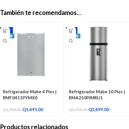
También te recomendamos…
-25%
-8%
Refrigerador Mabe 4 Pies |
Refrigerador Mabe 10 Pies |
RMF0411PYMX0
RMA250PJMRU1
Q
1,495.00
Q
3,499.00
Q
1,998.00
Q
3,798.00
Productos relacionados