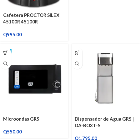
Cafetera PROCTOR SILEX
45100R 45100R
Q
995.00
Microondas GRS
Dispensador de Agua GRS |
DA-BO3T-S
Q
550.00
Q
1,795.00