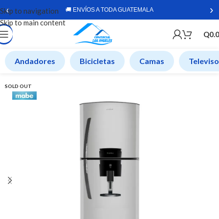
‹
›
Skip to navigation
🚚 ENVÍOS A TODA GUATEMALA
Skip to main content
Q
0.
Andadores
Bicicletas
Camas
Televis
SOLD OUT