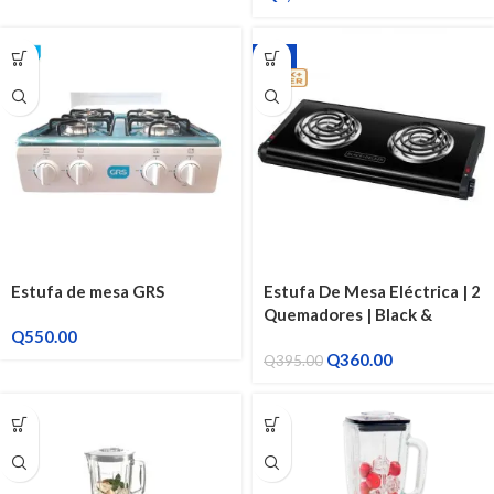
-9%
Estufa de mesa GRS
Estufa De Mesa Eléctrica | 2
Quemadores | Black &
Q
550.00
Decker
Q
360.00
Q
395.00