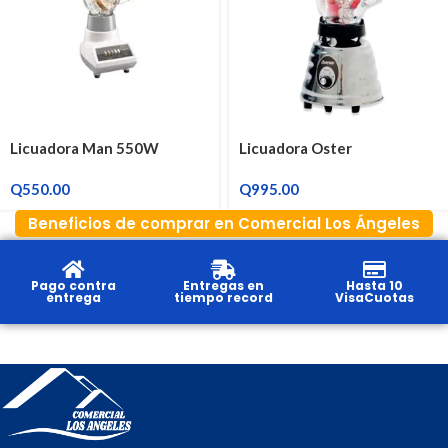
Licuadora Man 550W
Licuadora Oster
Q
550.00
Q
995.00
Beneficios de comprar en Comercial Los Ángeles
Pago contra
Entregas en
Hasta 10
entrega
tiempo record
VisaCuotas