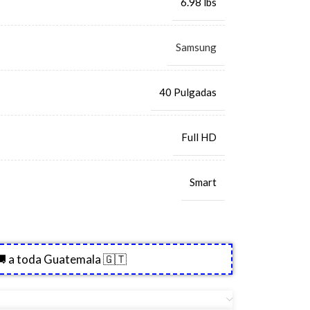
6.98 lbs
Samsung
40 Pulgadas
Full HD
Smart
 a toda Guatemala 🇬🇹