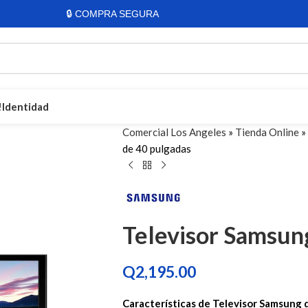
🔒 COMPRA SEGURA
!
Identidad
Comercial Los Angeles
»
Tienda Online
»
de 40 pulgadas
Bicicletas Para Todo
Bicicletas para niños
Bicicletas de montaña
Televisor Samsun
Bicicletas Rali
Bicicletas Diamond
Bicicletas Shimano
Q
2,195.00
Ver todas las bicicletas
Características de Televisor Samsung 