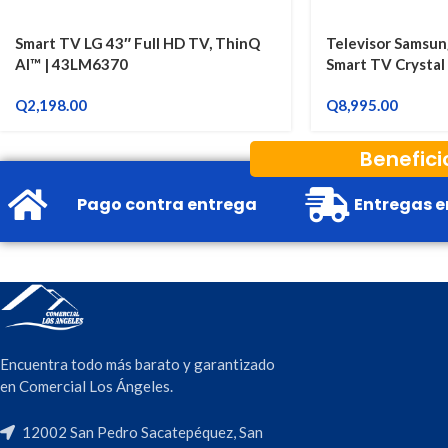
Smart TV LG 43″ Full HD TV, ThinQ
Televisor Samsun
AI™ | 43LM6370
Smart TV Crysta
Q
2,198.00
Q
8,995.00
Benefici
Pago contra entrega
Entregas e
Encuentra todo más barato y garantizado
en Comercial Los Ángeles.
12002 San Pedro Sacatepéquez, San