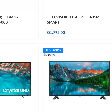
g HD de 32
TELEVISOR JTC 43 PLG J43SM
5000
SMART
Q
1,795.00
40 PULGADAS