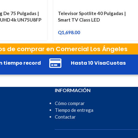
g De 75 Pulgadas |
Televisor Spotlite 40 Pulgadas |
l UHD 4k UN75U8FP
Smart TV Class LED
Q
1,698.00
os de comprar en Comercial Los Ángeles
n tiempo record
Hasta 10 VisaCuotas
INFORMACIÓN
Cómo comprar
Tiempo de entrega
Contactar