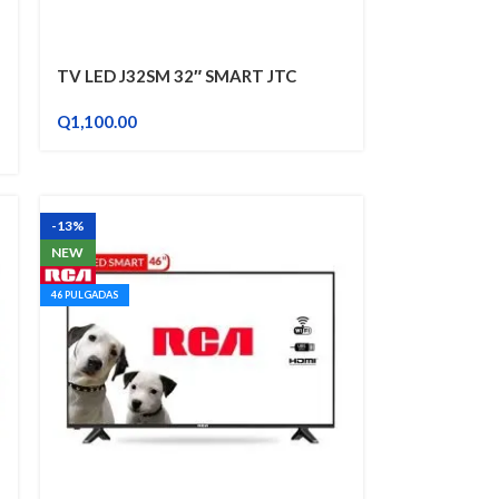
TV LED J32SM 32″ SMART JTC
Q
1,100.00
-13%
NEW
46 PULGADAS